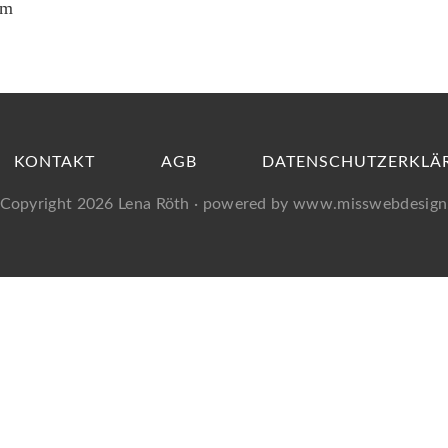
um
KONTAKT
AGB
DATENSCHUTZERKLÄ
Copyright 2026
Lena Röth
· powered by
www.misswebdesign