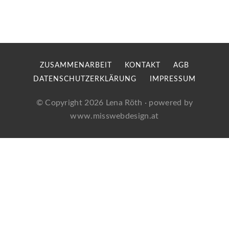
ZUSAMMENARBEIT
KONTAKT
AGB
DATENSCHUTZERKLÄRUNG
IMPRESSUM
© Copyright 2026
Lena Röth
· powered by
www.misswebdesign.at