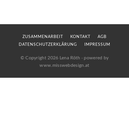
ZUSAMMENARBEIT
KONTAKT
AGB
DATENSCHUTZERKLÄRUNG
IMPRESSUM
© Copyright 2026
Lena Röth
· powered by
www.misswebdesign.at