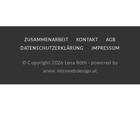
ZUSAMMENARBEIT
KONTAKT
AGB
DATENSCHUTZERKLÄRUNG
IMPRESSUM
© Copyright 2026
Lena Röth
· powered by
www.misswebdesign.at