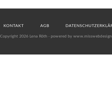
KONTAKT
AGB
DATENSCHUTZERKLÄ
Copyright 2026
Lena Röth
· powered by
www.misswebdesign